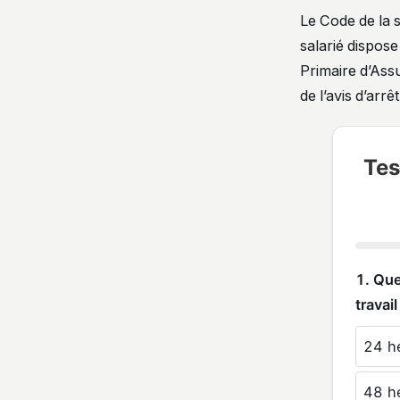
Le Code de la s
salarié dispose
Primaire d’Ass
de l’avis d’arrêt
Tes
1. Que
travai
24 h
48 h