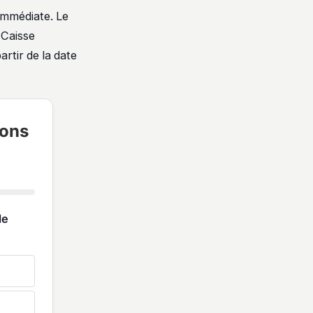
 immédiate. Le
 Caisse
rtir de la date
ions
de