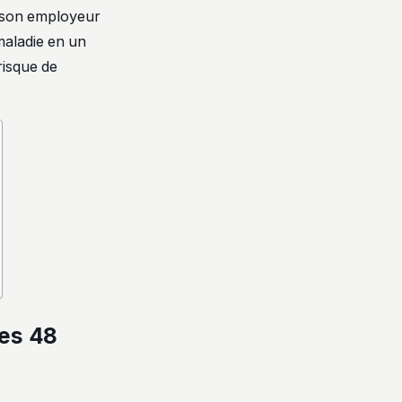
à son employeur
maladie en un
risque de
des 48