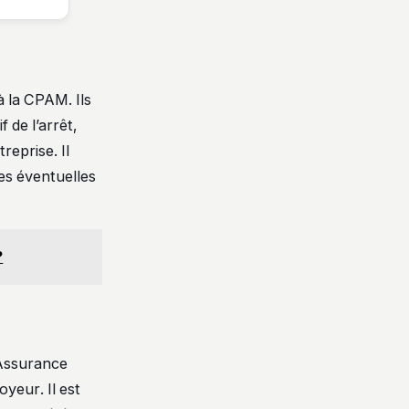
à la CPAM. Ils
 de l’arrêt,
reprise. Il
les éventuelles
?
’Assurance
yeur. Il est