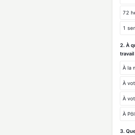
72 h
1 se
2. À q
travail
À la 
À vot
À vo
À Pô
3. Que