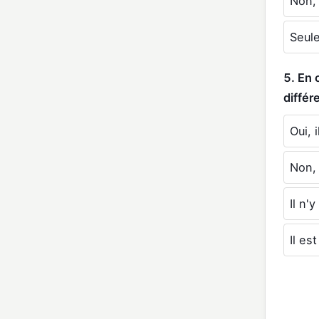
Non,
Seule
5. En 
différ
Oui, 
Non, 
Il n'
Il es