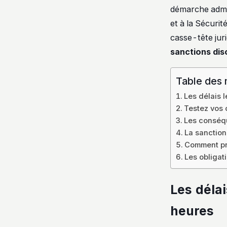
démarche admini
et à la Sécuri
casse-tête juri
sanctions disc
Table des 
Les délais 
Testez vos c
Les conséqu
La sanction
Comment pro
Les obligat
Les délai
heures