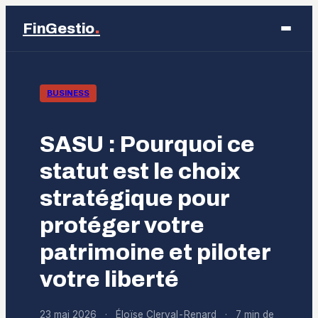
.
FinGestio
Business
BUSINESS
Éducation
SASU : Pourquoi ce
Emploi
statut est le choix
stratégique pour
Finance
protéger votre
Marketing
patrimoine et piloter
votre liberté
23 mai 2026
·
Éloïse Clerval-Renard
·
7 min de