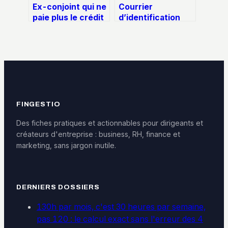
Ex-conjoint qui ne
Courrier
paie plus le crédit
d’identification
immobilier :
légale : arnaque
comment protéger
administrative ou
votre patrimoine
simple publicité ?
FINGESTIO
Des fiches pratiques et actionnables pour dirigeants et
créateurs d'entreprise : business, RH, finance et
marketing, sans jargon inutile.
DERNIERS DOSSIERS
130h par mois, c'est 30 heures par semaine,
pas 120 : le calcul exact sans l'erreur des 4