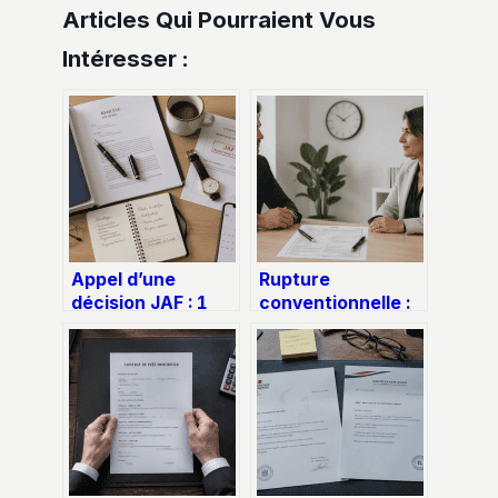
Articles Qui Pourraient Vous
Intéresser :
Appel d’une
Rupture
décision JAF : 1
conventionnelle :
mois pour agir et
quand le silence
sécuriser l’avenir
vaut refus et
de vos enfants
quand il vaut
homologation