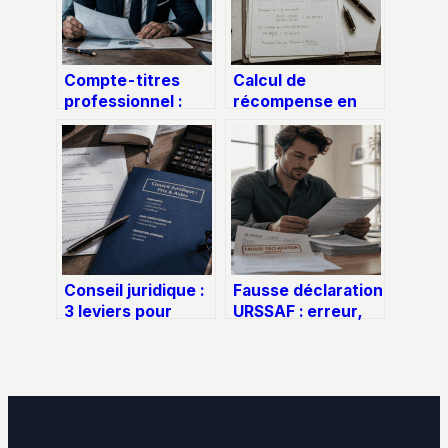
Compte-titres
Calcul de
professionnel :
récompense en
comment valoriser
cas de divorce :
vos excédents
les 2 méthodes
sans bloquer votre
pour protéger
capital
votre patrimoine
Conseil juridique :
Fausse déclaration
3 leviers pour
URSSAF : erreur,
obtenir une
négligence ou
expertise fiable
fraude, quels sont
sans dépasser
les risques réels
votre budget
pour votre auto-
entreprise ?