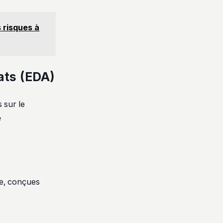
s risques à
ats (EDA)
 sur le
e
ne, conçues