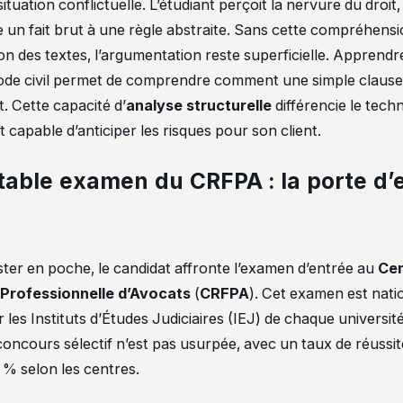
 situation conflictuelle. L’étudiant perçoit la nervure du droit
lie un fait brut à une règle abstraite. Sans cette compréhen
ion des textes, l’argumentation reste superficielle. Apprendre
Code civil permet de comprendre comment une simple clause 
. Cette capacité d’
analyse structurelle
différencie le techn
 capable d’anticiper les risques pour son client.
table examen du CRFPA : la porte d’
ster en poche, le candidat affronte l’examen d’entrée au
Cen
Professionnelle d’Avocats
(
CRFPA
). Cet examen est natio
 les Instituts d’Études Judiciaires (IEJ) de chaque universit
oncours sélectif n’est pas usurpée, avec un taux de réussite
 % selon les centres.