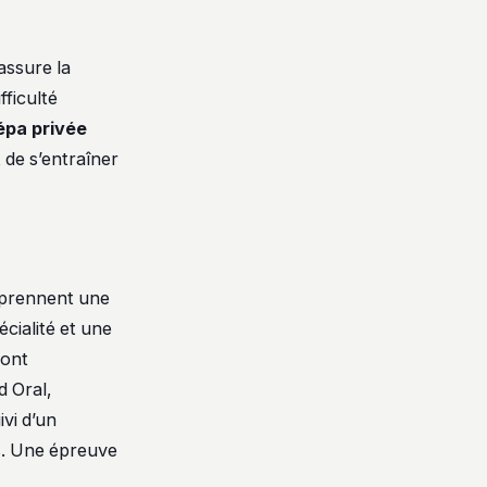
assure la
fficulté
épa privée
 de s’entraîner
mprennent une
cialité et une
sont
d Oral,
ivi d’un
ts. Une épreuve