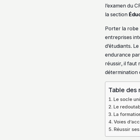
l’examen du CR
la section
Édu
Porter la robe 
entreprises int
d’étudiants. L
endurance part
réussir, il faut
détermination 
Table des 
Le socle uni
Le redoutab
La formatio
Voies d’acc
Réussir ses 