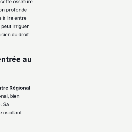
, cette ossature
sion profonde
 à lire entre
peut irriguer
icien du droit
entrée au
tre Régional
nal, bien
é. Sa
 oscillant