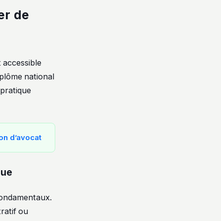
er de
t accessible
iplôme national
 pratique
on d’avocat
que
 fondamentaux.
tratif ou