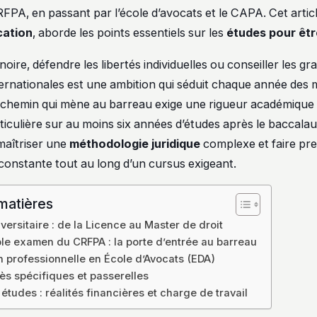
FPA, en passant par l’école d’avocats et le CAPA. Cet articl
cation
, aborde les points essentiels sur les
études pour êt
noire, défendre les libertés individuelles ou conseiller les g
ernationales est une ambition qui séduit chaque année des mi
e chemin qui mène au barreau exige une rigueur académique
iculière sur au moins six années d’études après le baccala
 maîtriser une
méthodologie juridique
complexe et faire pr
constante tout au long d’un cursus exigeant.
matières
versitaire : de la Licence au Master de droit
le examen du CRFPA : la porte d’entrée au barreau
n professionnelle en École d’Avocats (EDA)
ès spécifiques et passerelles
études : réalités financières et charge de travail