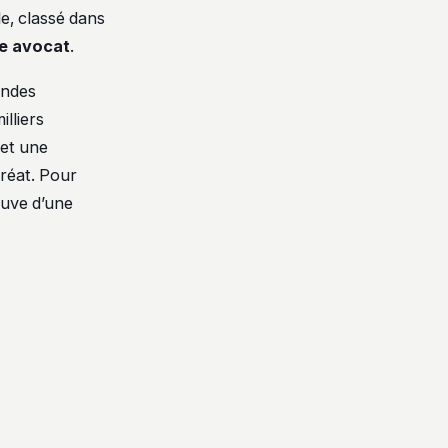
e, classé dans
re avocat
.
randes
lliers
 et une
uréat. Pour
euve d’une