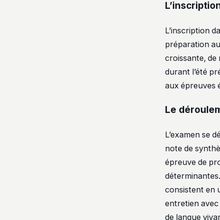
L’inscriptio
L’inscription d
préparation aux
croissante, de
durant l’été p
aux épreuves éc
Le déroulem
L’examen se d
note de synthè
épreuve de pro
déterminantes.
consistent en u
entretien avec
de langue viva