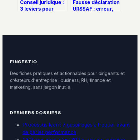
Conseil juridique :
Fausse déclaration
3 leviers pour
URSSAF : erreur,
obtenir une
négligence ou
expertise fiable
fraude, quels sont
sans dépasser
les risques réels
votre budget
pour votre auto-
entreprise ?
FINGESTIO
Des fiches pratiques et actionnables pour dirigeants et
créateurs d'entreprise : business, RH, finance et
marketing, sans jargon inutile.
DERNIERS DOSSIERS
Processus lean : 7 gaspillages à traquer avant
de parler performance
130h par mois, c'est 30 heures par semaine,