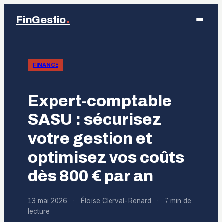
.
FinGestio
Business
FINANCE
Éducation
Expert-comptable
Emploi
SASU : sécurisez
votre gestion et
Finance
optimisez vos coûts
Marketing
dès 800 € par an
13 mai 2026
·
Éloïse Clerval-Renard
·
7 min de
lecture