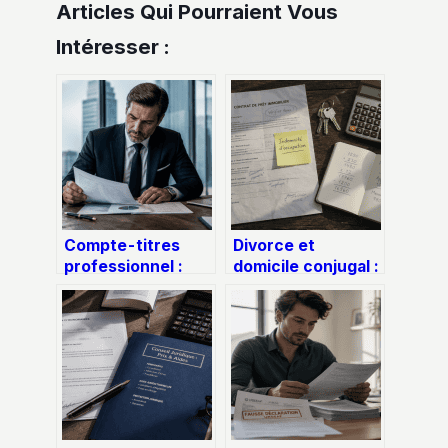
Articles Qui Pourraient Vous
Intéresser :
Compte-titres
Divorce et
professionnel :
domicile conjugal :
comment valoriser
comment gérer
vos excédents
l’indemnité
sans bloquer votre
d’occupation et le
capital
crédit en cours ?