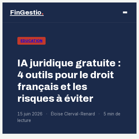
.
FinGestio
Business
EDUCATION
Éducation
IA juridique gratuite :
Emploi
4 outils pour le droit
français et les
Finance
risques à éviter
Marketing
15 juin 2026
·
Éloïse Clerval-Renard
·
5 min de
lecture