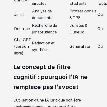
Juribot
directes
Étudiants
(opti
Analyse de
Professionnels
Jimini
Oui
documents
& TPE
Recherche de
Juristes &
Doctrine
Oui
jurisprudence
Curieux
ChatGPT
Rédaction et
(version
Généraliste
Oui
synthèse
libre)
Le concept de filtre
cognitif : pourquoi l’IA ne
remplace pas l’avocat
L’utilisation d’une IA juridique doit être
envisagée comme un premier filtre