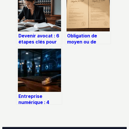
Devenir avocat : 6
Obligation de
étapes clés pour
moyen ou de
réussir son
résultat : 4
parcours, du
critères pour
Master au barreau
sécuriser votre
responsabilité
contractuelle
Entreprise
numérique : 4
piliers
stratégiques pour
réussir votre
transformation