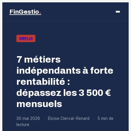
.
FinGestio
Business
EMPLOI
Éducation
7 métiers
Emploi
indépendants à forte
rentabilité :
Finance
dépassez les 3 500 €
Marketing
mensuels
30 mai 2026
·
Éloïse Clerval-Renard
·
5 min de
lecture