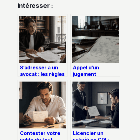
Intéresser :
S’adresser à un
Appel d’un
avocat : les règles
jugement
de politesse
prud’homal : le
indispensables
seuil de 5 000 € et
pour votre premier
les 4 règles pour
rendez-vous
sécuriser votre
recours
Contester votre
Licencier un
solde de tout
salarié en CDI :