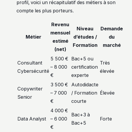
profil, voici un récapitulatif des métiers à son
compte les plus porteurs.
Revenu
Niveau
Demande
mensuel
Métier
d’études /
du
estimé
Formation
marché
(net)
5 500 €
Bac+5 ou
Consultant
Très
– 8 000
certification
Cybersécurité
élevée
€
experte
3 500 €
Autodidacte
Copywriter
– 7 000
/ Formation
Élevée
Senior
€
courte
4 000 €
Bac+3 à
Data Analyst
– 6 000
Forte
Bac+5
€