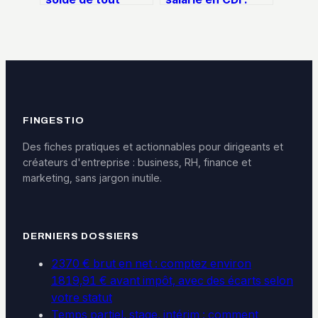
compte : 6 mois
procédure, motifs
pour récupérer
et risques
vos indemnités
juridiques
oubliées
FINGESTIO
Des fiches pratiques et actionnables pour dirigeants et
créateurs d'entreprise : business, RH, finance et
marketing, sans jargon inutile.
DERNIERS DOSSIERS
2370 € brut en net : comptez environ
1819,91 € avant impôt, avec des écarts selon
votre statut
Temps partiel, stage, intérim : comment