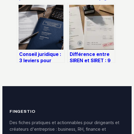
comment valoriser
comment gérer
vos excédents
l’indemnité
sans bloquer votre
d’occupation et le
capital
crédit en cours ?
Conseil juridique :
Différence entre
3 leviers pour
SIREN et SIRET : 9
obtenir une
chiffres pour
expertise fiable
l’entreprise, 14
sans dépasser
pour
votre budget
l’établissement
FINGESTIO
Des fiches pratiques et actionnables pour dirigeants et
créateurs d'entreprise : business, RH, finance et