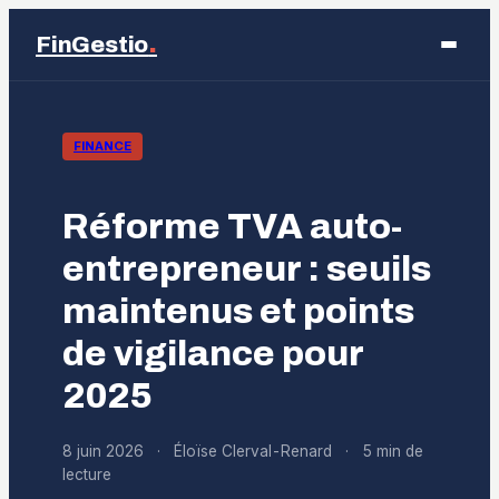
.
FinGestio
Business
FINANCE
Éducation
Réforme TVA auto-
Emploi
entrepreneur : seuils
maintenus et points
Finance
de vigilance pour
Marketing
2025
8 juin 2026
·
Éloïse Clerval-Renard
·
5 min de
lecture