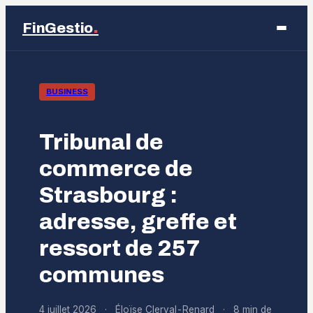
.
FinGestio
Business
BUSINESS
Éducation
Tribunal de
Emploi
commerce de
Strasbourg :
Finance
adresse, greffe et
Marketing
ressort de 257
communes
4 juillet 2026
·
Éloïse Clerval-Renard
·
8 min de