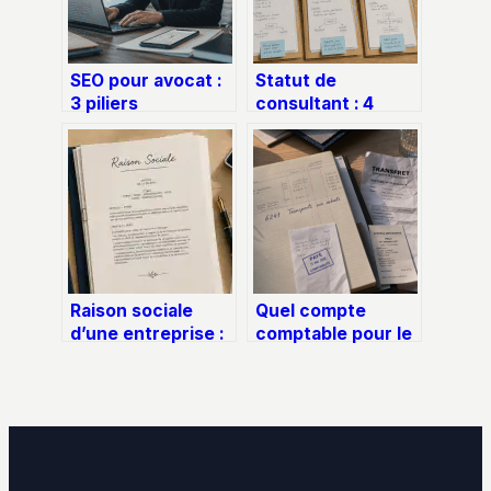
SEO pour avocat :
Statut de
3 piliers
consultant : 4
techniques et
critères décisifs
stratégie locale
pour sécuriser
pour capter vos
votre activité
clients
Raison sociale
Quel compte
d’une entreprise :
comptable pour le
définition,
transport sur
protection et
achat : 6241, 608
obligations légales
ou 607 ?