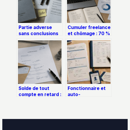
Partie adverse
Cumuler freelance
sans conclusions
et chômage : 70 %
aux Prud’hommes :
de déduction et 2
risques, recours
stratégies pour
et stratégie de
sécuriser vos
défense
revenus
Solde de tout
Fonctionnaire et
compte en retard :
auto-
3 étapes pour
entrepreneur :
débloquer vos
conditions,
paiements et
démarches et
documents
limites du cumul