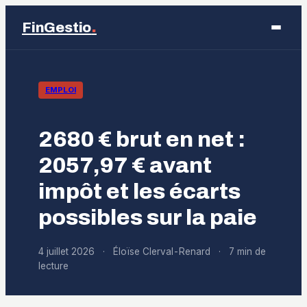
.
FinGestio
Business
EMPLOI
Éducation
2680 € brut en net :
Emploi
2057,97 € avant
impôt et les écarts
Finance
possibles sur la paie
Marketing
4 juillet 2026
·
Éloïse Clerval-Renard
·
7 min de
lecture