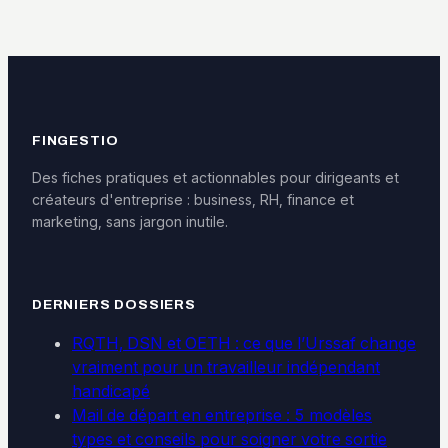
pour sécuriser vos
dépassez les 3
droits au chômage
500 € mensuels
FINGESTIO
Des fiches pratiques et actionnables pour dirigeants et
créateurs d'entreprise : business, RH, finance et
marketing, sans jargon inutile.
DERNIERS DOSSIERS
RQTH, DSN et OETH : ce que l’Urssaf change
vraiment pour un travailleur indépendant
handicapé
Mail de départ en entreprise : 5 modèles
types et conseils pour soigner votre sortie