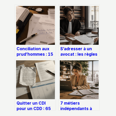
Conciliation aux
S’adresser à un
prud’hommes : 15
avocat : les règles
minutes
de politesse
d’audience pour
indispensables
éviter 18 mois de
pour votre premier
procédure
rendez-vous
judiciaire
Quitter un CDI
7 métiers
pour un CDD : 65
indépendants à
jours de travail
forte rentabilité :