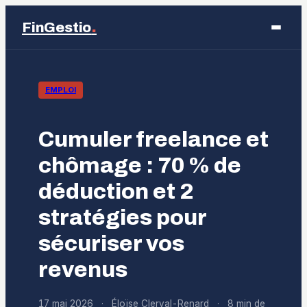
.
FinGestio
Business
EMPLOI
Éducation
Cumuler freelance et
Emploi
chômage : 70 % de
déduction et 2
Finance
stratégies pour
Marketing
sécuriser vos
revenus
17 mai 2026
·
Éloïse Clerval-Renard
·
8 min de