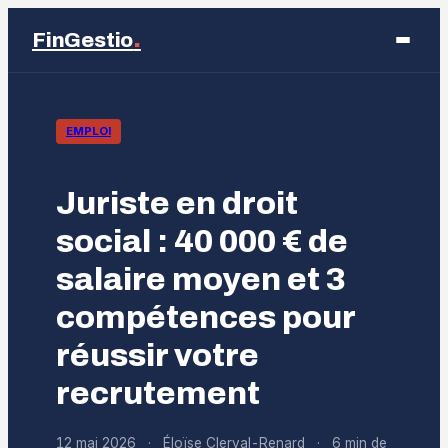
.
FinGestio
Business
EMPLOI
Éducation
Juriste en droit
Emploi
social : 40 000 € de
salaire moyen et 3
Finance
compétences pour
Marketing
réussir votre
recrutement
12 mai 2026
·
Éloïse Clerval-Renard
·
6 min de