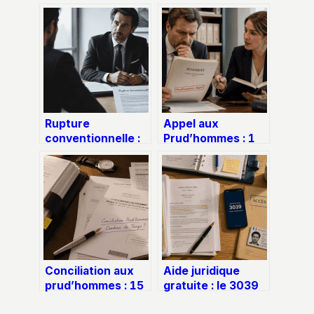
Rupture
Appel aux
conventionnelle :
Prud’hommes : 1
pourquoi
mois pour
consulter un
contester et les
avocat pour
indemnités
sécuriser votre
garanties malgré la
départ et booster
procédure
vos indemnités ?
Conciliation aux
Aide juridique
prud’hommes : 15
gratuite : le 3039
minutes
et 4 structures