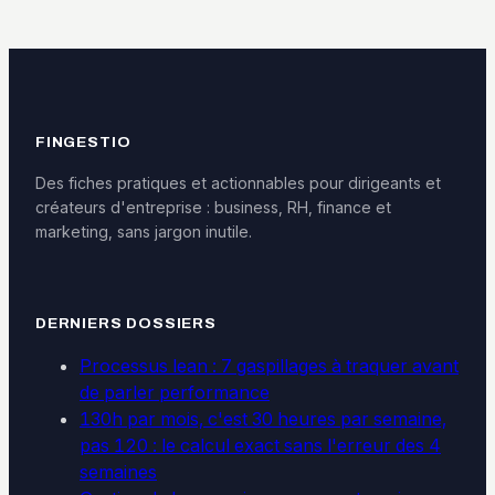
d’audience pour
pour défendre vos
éviter 18 mois de
droits
procédure
judiciaire
FINGESTIO
Des fiches pratiques et actionnables pour dirigeants et
créateurs d'entreprise : business, RH, finance et
marketing, sans jargon inutile.
DERNIERS DOSSIERS
Processus lean : 7 gaspillages à traquer avant
de parler performance
130h par mois, c'est 30 heures par semaine,
pas 120 : le calcul exact sans l'erreur des 4
semaines