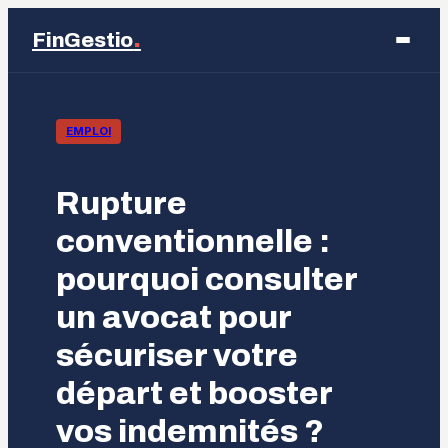
.
FinGestio
Business
EMPLOI
Éducation
Rupture
Emploi
conventionnelle :
pourquoi consulter
Finance
un avocat pour
Marketing
sécuriser votre
départ et booster
vos indemnités ?