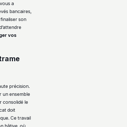
 vous a
vés bancaires,
finaliser son
 d’attendre
ger vos
 trame
ute précision.
er un ensemble
r consolidé le
cat doit
ique. Ce travail
n hâtive, où