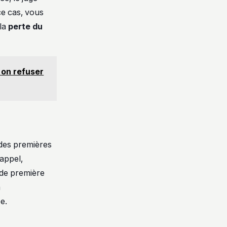
ce cas, vous
 la
perte du
t-on refuser
 des premières
’appel,
t de première
a
e.