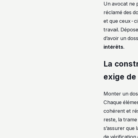
Un avocat ne p
réclamé des do
et que ceux-ci 
travail. Dépos
d’avoir un doss
intérêts
.
La const
exige de
Monter un doss
Chaque élément
cohérent et rés
reste, la trame
s’assurer que l
de vérificatio