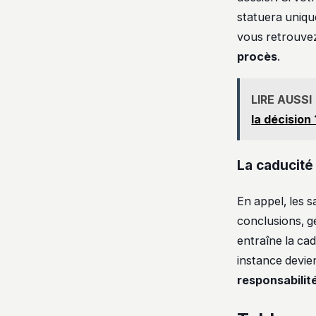
statuera uniqu
vous retrouvez
procès
.
LIRE AUSSI
la décision 
La caducité 
En appel, les 
conclusions, g
entraîne la cad
instance devien
responsabilit