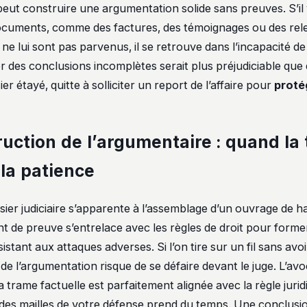
eut construire une argumentation solide sans preuves. S’il
cuments, comme des factures, des témoignages ou des rele
ne lui sont pas parvenus, il se retrouve dans l’incapacité de 
er des conclusions incomplètes serait plus préjudiciable que
ier étayé, quitte à solliciter un report de l’affaire pour
proté
ruction de l’argumentaire : quand la
 la patience
ier judiciaire s’apparente à l’assemblage d’un ouvrage de ha
 de preuve s’entrelace avec les règles de droit pour form
istant aux attaques adverses. Si l’on tire sur un fil sans avoi
 de l’argumentation risque de se défaire devant le juge. L’avo
a trame factuelle est parfaitement alignée avec la règle jurid
n des mailles de votre défense prend du temps. Une conclusio