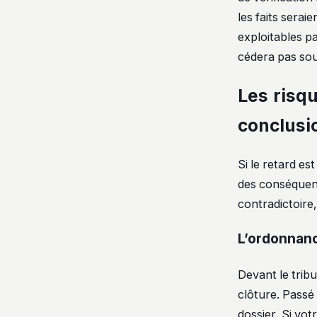
les faits serai
exploitables pa
cédera pas sou
Les risq
conclusi
Si le retard es
des conséquence
contradictoire
L’ordonnanc
Devant le tribu
clôture. Passé
dossier. Si vo