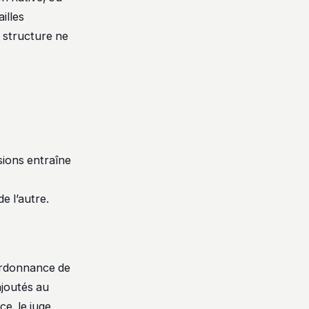
illes
 structure ne
sions entraîne
e l’autre.
l’ordonnance de
ajoutés au
e, le juge