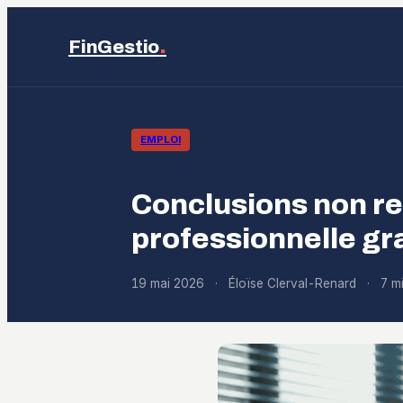
.
FinGestio
EMPLOI
Conclusions non ren
professionnelle gr
19 mai 2026
·
Éloïse Clerval-Renard
·
7 m