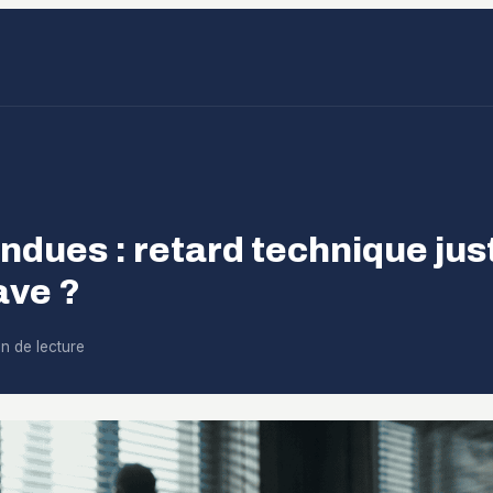
dues : retard technique just
ave ?
in de lecture