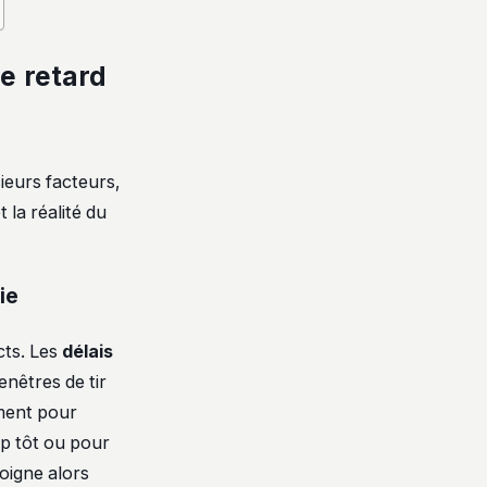
le retard
sieurs facteurs,
la réalité du
ie
cts. Les
délais
enêtres de tir
oment pour
op tôt ou pour
oigne alors