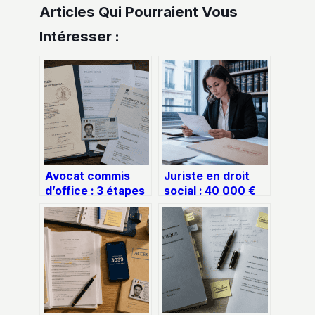
Articles Qui Pourraient Vous
Intéresser :
Avocat commis
Juriste en droit
d’office : 3 étapes
social : 40 000 €
pour l’obtenir et 5
de salaire moyen
documents
et 3 compétences
indispensables
pour réussir votre
pour votre
recrutement
défense