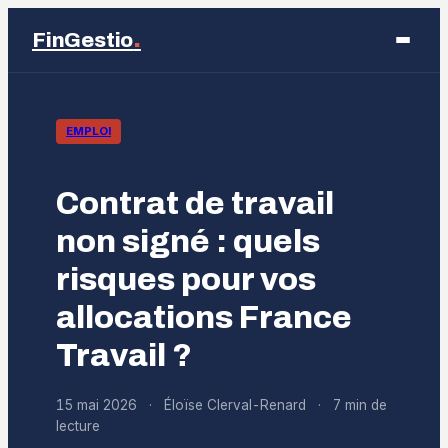
.
FinGestio
Business
EMPLOI
Éducation
Contrat de travail
Emploi
non signé : quels
risques pour vos
Finance
allocations France
Marketing
Travail ?
15 mai 2026
·
Éloïse Clerval-Renard
·
7 min de
lecture