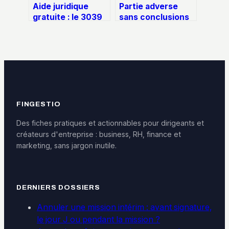
Aide juridique
Partie adverse
gratuite : le 3039
sans conclusions
et 4 structures
aux Prud’hommes :
pour défendre vos
risques, recours
droits
et stratégie de
défense
FINGESTIO
Des fiches pratiques et actionnables pour dirigeants et
créateurs d'entreprise : business, RH, finance et
marketing, sans jargon inutile.
DERNIERS DOSSIERS
Annuler une mission intérim : avant signature,
le jour J ou pendant la mission ?