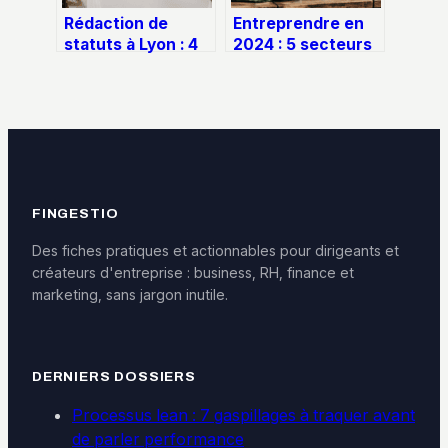
Rédaction de
Entreprendre en
statuts à Lyon : 4
2024 : 5 secteurs
clauses sur-
rentables et le
mesure pour
budget réel pour
éviter le rejet du
se lancer sans
Greffe
risque
FINGESTIO
Des fiches pratiques et actionnables pour dirigeants et
créateurs d'entreprise : business, RH, finance et
marketing, sans jargon inutile.
DERNIERS DOSSIERS
Processus lean : 7 gaspillages à traquer avant
de parler performance