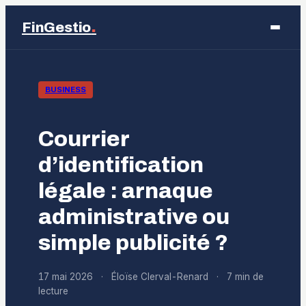
.
FinGestio
Business
BUSINESS
Éducation
Courrier
Emploi
d’identification
légale : arnaque
Finance
administrative ou
Marketing
simple publicité ?
17 mai 2026
·
Éloïse Clerval-Renard
·
7 min de
lecture