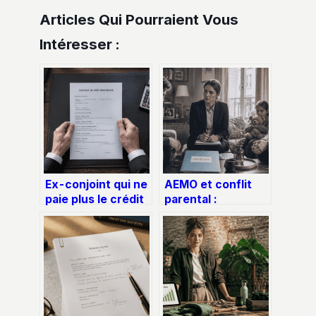
Articles Qui Pourraient Vous
Intéresser :
Ex-conjoint qui ne
AEMO et conflit
paie plus le crédit
parental :
immobilier :
comment protéger
comment protéger
l’enfant sans le
votre patrimoine
séparer de ses
parents