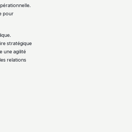
opérationnelle.
e pour
ique.
ire stratégique
 une agilité
des relations