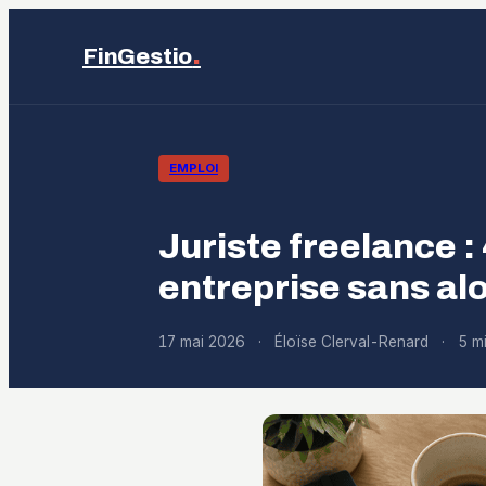
.
FinGestio
EMPLOI
Juriste freelance :
entreprise sans alo
17 mai 2026
·
Éloïse Clerval-Renard
·
5 mi