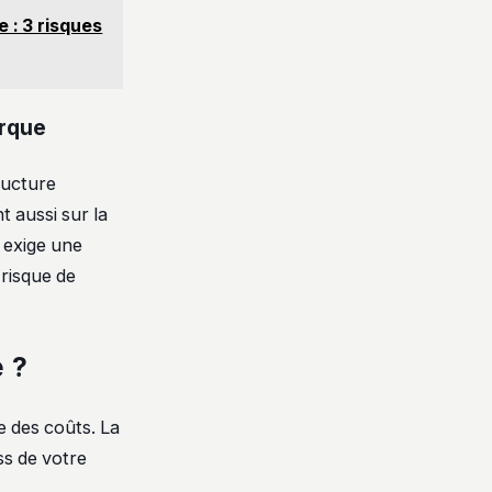
 : 3 risques
arque
ructure
t aussi sur la
exige une
 risque de
e ?
e des coûts. La
ss de votre