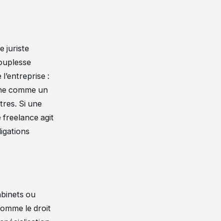
 juriste
souplesse
l’entreprise :
onne comme un
res. Si une
e freelance agit
ligations
abinets ou
comme le droit