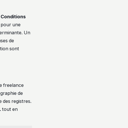
s
Conditions
) pour une
éterminante. Un
uses de
ation sont
te freelance
ographie de
e des registres.
L
tout en