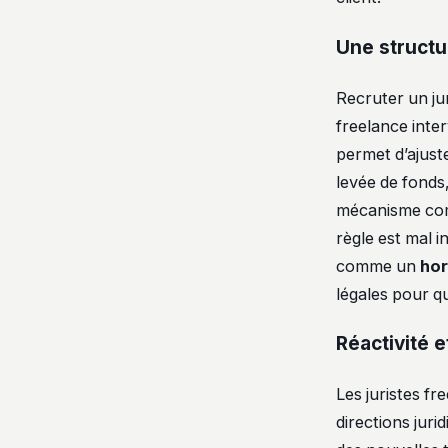
Une structu
Recruter un jur
freelance inte
permet d’ajuste
levée de fonds
mécanisme comp
règle est mal in
comme un
hor
légales pour q
Réactivité e
Les juristes f
directions juri