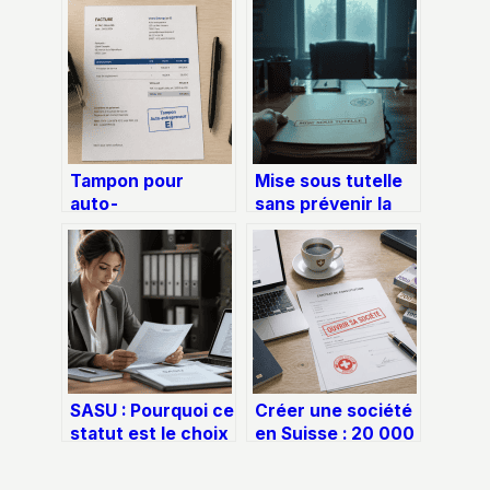
Tampon pour
Mise sous tutelle
auto-
sans prévenir la
entrepreneur : 3
famille : une
règles d’or pour
injustice réelle ou
choisir vos
une nécessité
mentions et
légale ?
sécuriser vos
factures
SASU : Pourquoi ce
Créer une société
statut est le choix
en Suisse : 20 000
stratégique pour
CHF de capital et 3
protéger votre
étapes clés pour