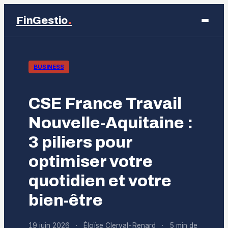
.
FinGestio
Business
BUSINESS
Éducation
CSE France Travail
Emploi
Nouvelle-Aquitaine :
3 piliers pour
Finance
optimiser votre
Marketing
quotidien et votre
bien-être
19 juin 2026
·
Éloïse Clerval-Renard
·
5 min de