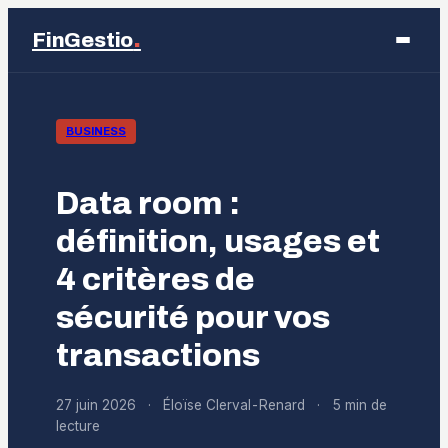
.
FinGestio
Business
BUSINESS
Éducation
Data room :
Emploi
définition, usages et
4 critères de
Finance
sécurité pour vos
Marketing
transactions
27 juin 2026
·
Éloïse Clerval-Renard
·
5 min de
lecture