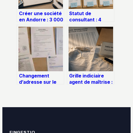
Créer une société
Statut de
en Andorre : 3 000
consultant : 4
€ de capital et les
critères décisifs
étapes pour
pour sécuriser
réussir votre
votre activité
implantation
Changement
Grille indiciaire
d’adresse sur le
agent de maîtrise :
Kbis : procédure,
calcul du salaire,
délais et
indices et
documents
échelons
obligatoires
FINGESTIO