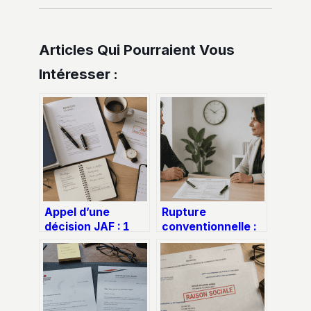
Articles Qui Pourraient Vous
Intéresser :
Appel d’une
Rupture
décision JAF : 1
conventionnelle :
mois pour agir et
quand le silence
sécuriser l’avenir
vaut refus et
de vos enfants
quand il vaut
homologation