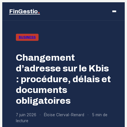
.
FinGestio
Business
BUSINESS
Éducation
Changement
Emploi
d’adresse sur le Kbis
: procédure, délais et
Finance
documents
Marketing
obligatoires
7 juin 2026
·
Éloïse Clerval-Renard
·
5 min de
lecture