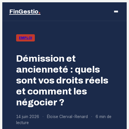
.
FinGestio
Business
EMPLOI
Éducation
Démission et
Emploi
ancienneté : quels
sont vos droits réels
Finance
et comment les
Marketing
négocier ?
14 juin 2026
·
Éloïse Clerval-Renard
·
6 min de
lecture