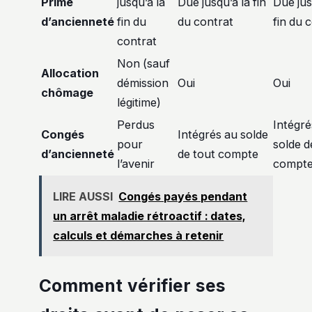
Prime
jusqu’à la
Due jusqu’à la fin
Due jus
d’ancienneté
fin du
du contrat
fin du 
contrat
Non (sauf
Allocation
démission
Oui
Oui
chômage
légitime)
Perdus
Intégré
Congés
Intégrés au solde
pour
solde d
d’ancienneté
de tout compte
l’avenir
compt
LIRE AUSSI
Congés payés pendant
un arrêt maladie rétroactif : dates,
calculs et démarches à retenir
Comment vérifier ses