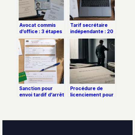
Avocat commis
Tarif secrétaire
d’office : 3 étapes
indépendante : 20
pour l’obtenir et 5
à 50 € de l’heure
documents
pour externaliser
indispensables
votre gestion
pour votre
défense
Sanction pour
Procédure de
envoi tardif d’arrêt
licenciement pour
de travail : risques
faute : les délais et
financiers et
étapes clés pour
disciplinaires
sécuriser la
rupture