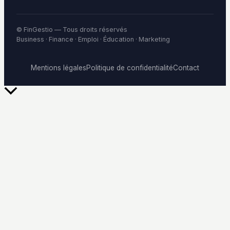
© FinGestio — Tous droits réservés
Business · Finance · Emploi · Éducation · Marketing
Mentions légales
Politique de confidentialité
Contact
Retour
en
haut