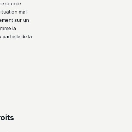
une source
situation mal
dement sur un
comme la
partielle de la
oits