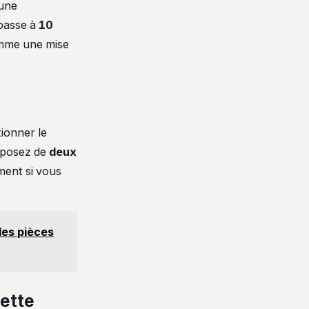
 une
 passe à
10
comme une mise
ionner le
isposez de
deux
ment si vous
les pièces
ette