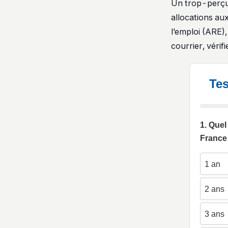
Un trop-perçu,
allocations aux
l’emploi (ARE)
courrier, vérif
Tes
1. Quel
France 
1 an
2 ans
3 ans