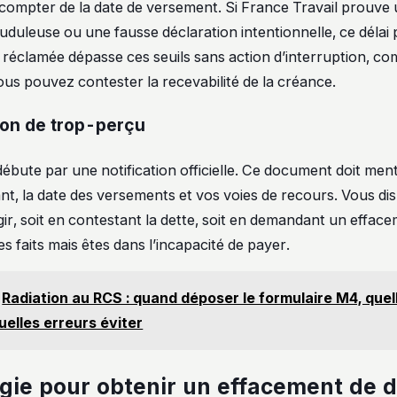
compter de la date de versement. Si France Travail prouve
uleuse ou une fausse déclaration intentionnelle, ce délai
te réclamée dépasse ces seuils sans action d’interruption, 
us pouvez contester la recevabilité de la créance.
tion de trop-perçu
ébute par une notification officielle. Ce document doit ment
ant, la date des versements et vos voies de recours. Vous d
ir, soit en contestant la dette, soit en demandant un efface
s faits mais êtes dans l’incapacité de payer.
Radiation au RCS : quand déposer le formulaire M4, quel
quelles erreurs éviter
égie pour obtenir un effacement de d