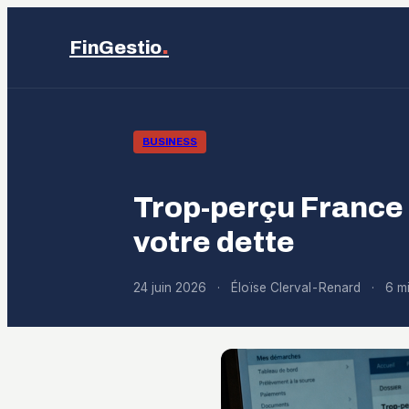
.
FinGestio
BUSINESS
Trop-perçu France T
votre dette
24 juin 2026
·
Éloïse Clerval-Renard
·
6 mi