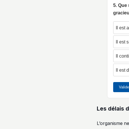
5. Que 
gracie
Il est
Il est
Il con
Il est
Valid
Les délais 
L’organisme ne