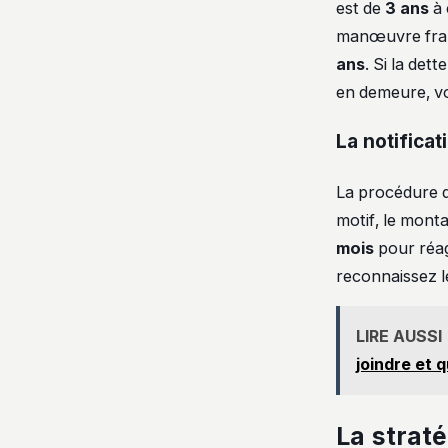
est de
3 ans
à 
manœuvre fraud
ans
. Si la det
en demeure, vo
La notifica
La procédure d
motif, le mont
mois
pour réag
reconnaissez le
LIRE AUSSI
joindre et 
La strat