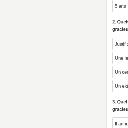
5 ans
2. Quel
gracie
Justif
Une le
Un cer
Un ext
3. Quel
gracie
Il ann