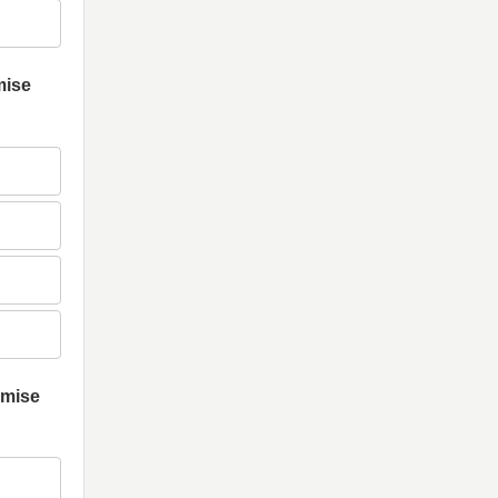
mise
emise