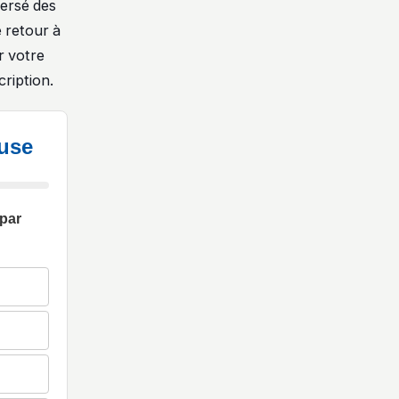
versé des
e retour à
r votre
cription.
euse
 par