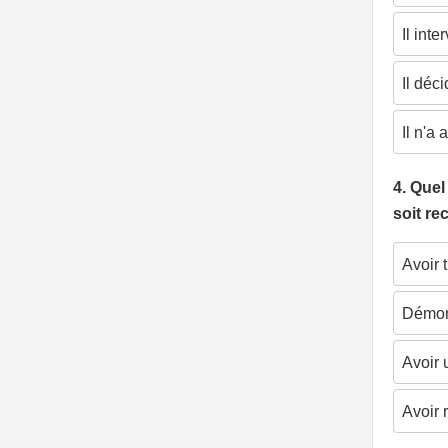
Il int
Il déc
Il n'a
4. Quel
soit re
Avoir 
Démont
Avoir 
Avoir 