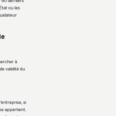
x 60 derniers
État ou les
quidateur
de
hercher à
de validité du
’entreprise, si
se appartient.