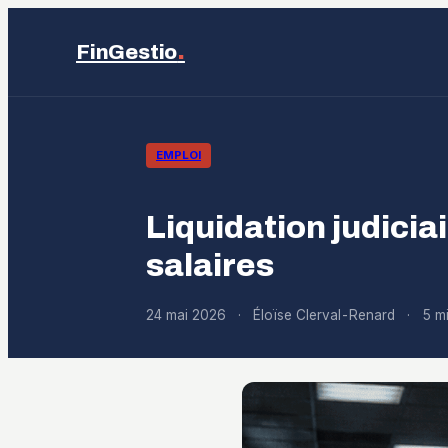
.
FinGestio
EMPLOI
Liquidation judiciai
salaires
24 mai 2026
·
Éloïse Clerval-Renard
·
5 mi