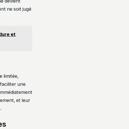
che devient
nt ne soit jugé
dure et
 limitée,
aciliter une
s immédiatement
lement, et leur
.
es