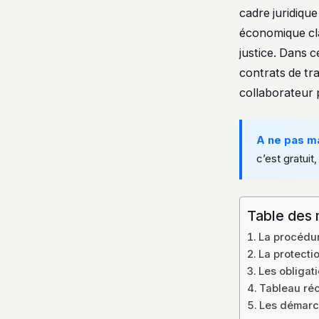
cadre juridique
économique cla
justice. Dans c
contrats de tra
collaborateur p
A ne pas m
c’est gratuit,
Table des 
La procédur
La protectio
Les obligat
Tableau réc
Les démarch