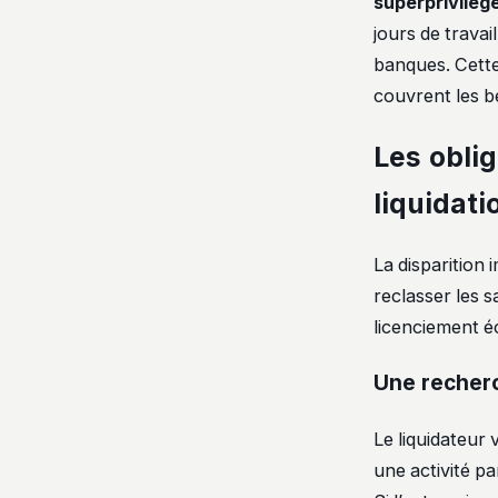
superprivilège
jours de travai
banques. Cette 
couvrent les b
Les obli
liquidati
La disparition 
reclasser les s
licenciement é
Une recherc
Le liquidateur v
une activité pa