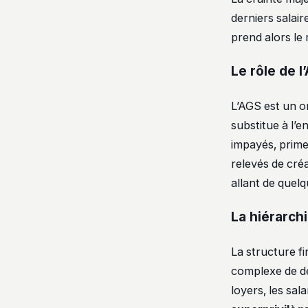
derniers salair
prend alors le r
Le rôle de 
L’AGS est un or
substitue à l’e
impayés, primes
relevés de créa
allant de quel
La hiérarch
La structure f
complexe de de
loyers, les sal