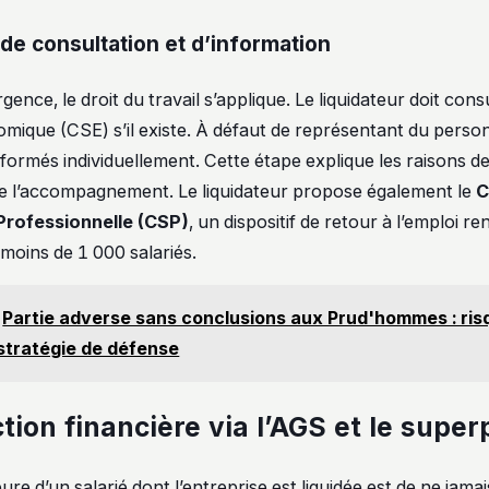
 de consultation et d’information
ence, le droit du travail s’applique. Le liquidateur doit cons
omique (CSE) s’il existe. À défaut de représentant du person
nformés individuellement. Cette étape explique les raisons de
de l’accompagnement. Le liquidateur propose également le
C
Professionnelle (CSP)
, un dispositif de retour à l’emploi r
 moins de 1 000 salariés.
Partie adverse sans conclusions aux Prud'hommes : ris
stratégie de défense
tion financière via l’AGS et le super
ure d’un salarié dont l’entreprise est liquidée est de ne jama