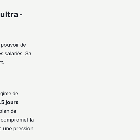
 ultra-
t pouvoir de
es salariés. Sa
t.
égime de
15 jours
 plan de
s compromet la
us une pression