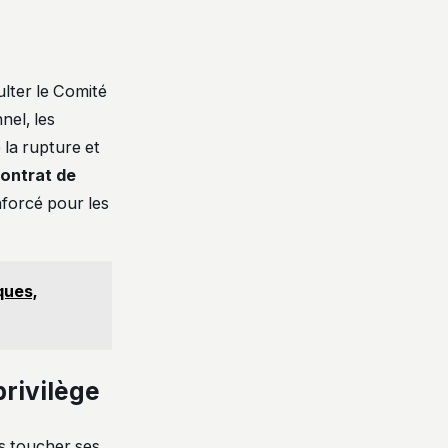
ulter le Comité
nel, les
 la rupture et
ontrat de
enforcé pour les
ques,
privilège
is toucher ses