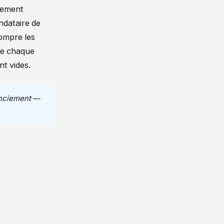
ciement
ndataire de
rompre les
que chaque
nt vides.
nciement
—