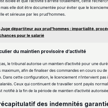
 est isolée et que l’activité s’arrête totalement, cette recher
mais elle doit être documentée pour éviter que le licencieme
lle et sérieuse par les prud’hommes.
Juge départiteur aux prud'hommes : impartialité, procé
 chances pour le salarié
culier du maintien provisoire d’activité
as, le tribunal autorise un maintien d’activité pour une durée
 maximum, afin de finaliser des commandes en cours ou de f
e. Dans cette configuration, le licenciement n’intervient pa
salariés. Ceux qui continuent de travailler sont payés norma
 notifié à la fin de la période de maintien d’activité autorisée
récapitulatif des indemnités garanti