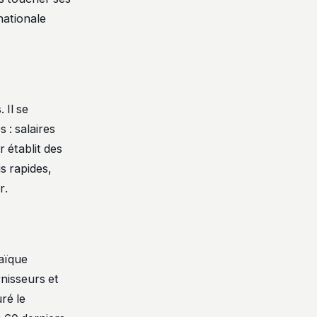
nationale
 Il se
 : salaires
 établit des
s rapides,
r.
saïque
nisseurs et
uré le