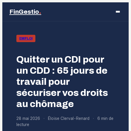
.
FinGestio
Business
EMPLOI
Éducation
Quitter un CDI pour
Emploi
un CDD : 65 jours de
travail pour
Finance
sécuriser vos droits
Marketing
au chômage
28 mai 2026
·
Éloïse Clerval-Renard
·
6 min de
lecture