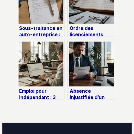
Sous-traitance en
Ordre des
auto-entreprise :
licenciements
les risques fiscaux
économiques :
et comment
comment
sécuriser vos
l’employeur doit-il
contrats
départager ses
salariés ?
Emploi pour
Absence
indépendant : 3
injustifiée d’un
leviers pour
jour : 48 heures
sécuriser vos
pour agir et éviter
missions sans
la sanction
prospecter à froid