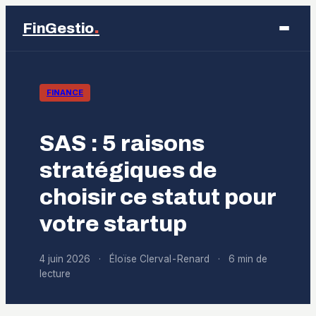
.
FinGestio
Business
FINANCE
Éducation
SAS : 5 raisons
Emploi
stratégiques de
choisir ce statut pour
Finance
votre startup
Marketing
4 juin 2026
·
Éloïse Clerval-Renard
·
6 min de
lecture