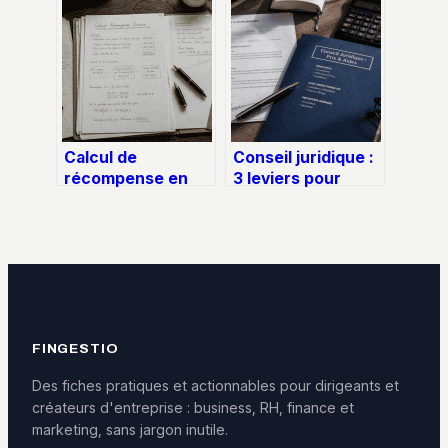
vos excédents
l’indemnité
sans bloquer votre
d’occupation et le
capital
crédit en cours ?
Calcul de
Conseil juridique :
récompense en
3 leviers pour
cas de divorce :
obtenir une
les 2 méthodes
expertise fiable
pour protéger
sans dépasser
votre patrimoine
votre budget
FINGESTIO
Des fiches pratiques et actionnables pour dirigeants et
créateurs d'entreprise : business, RH, finance et
marketing, sans jargon inutile.