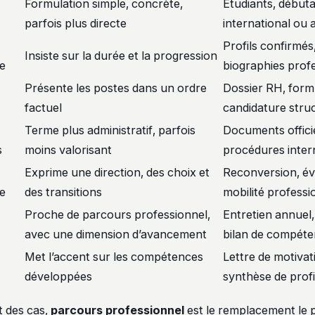
Formulation simple, concrète,
Étudiants, début
parfois plus directe
international ou a
Profils confirmés,
Insiste sur la durée et la progression
le
biographies prof
Présente les postes dans un ordre
Dossier RH, formu
factuel
candidature stru
Terme plus administratif, parfois
Documents officie
s
moins valorisant
procédures inter
Exprime une direction, des choix et
Reconversion, év
le
des transitions
mobilité professi
Proche de parcours professionnel,
Entretien annuel,
avec une dimension d’avancement
bilan de compét
Met l’accent sur les compétences
Lettre de motivat
développées
synthèse de profi
t des cas,
parcours professionnel
est le remplacement le pl