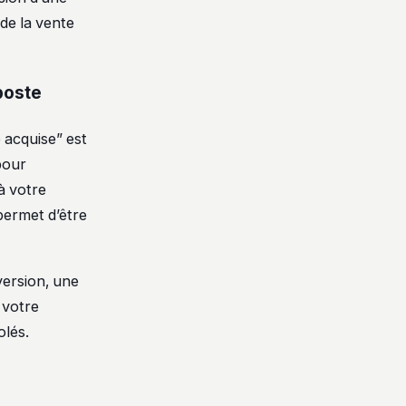
de la vente
poste
 acquise” est
pour
à votre
permet d’être
version, une
 votre
olés.