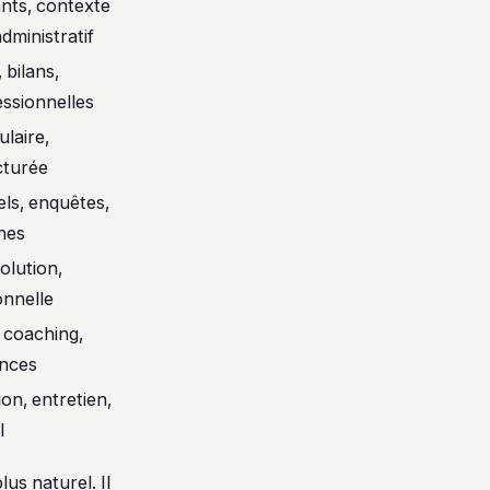
ants, contexte
dministratif
 bilans,
essionnelles
laire,
cturée
ls, enquêtes,
nes
olution,
onnelle
 coaching,
ences
ion, entretien,
l
us naturel. Il