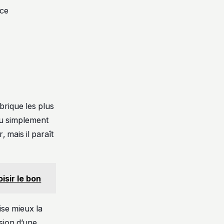
nce
brique les plus
u simplement
 mais il paraît
isir le bon
ise mieux la
sion d’une