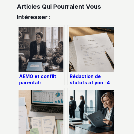
Articles Qui Pourraient Vous
Intéresser :
AEMO et conflit
Rédaction de
parental :
statuts à Lyon : 4
comment protéger
clauses sur-
l’enfant sans le
mesure pour
séparer de ses
éviter le rejet du
parents
Greffe